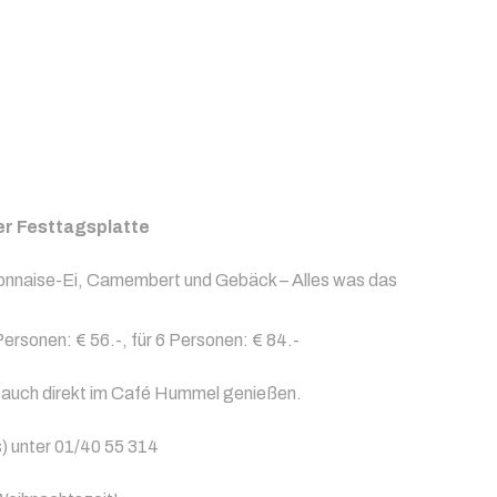
er Festtagsplatte
yonnaise-Ei, Camembert und Gebäck – Alles was das
Personen: € 56.-, für 6 Personen: € 84.-
r auch direkt im Café Hummel genießen.
s) unter 01/40 55 314