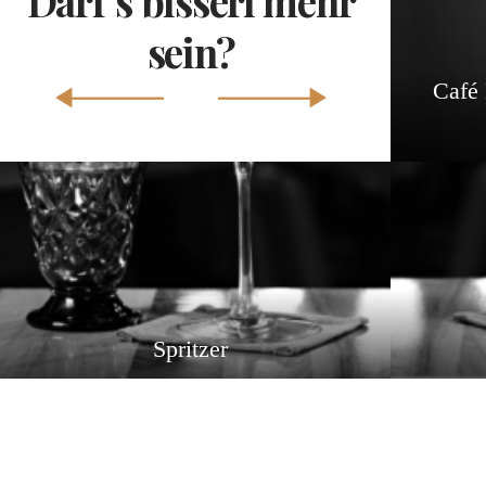
Darf's bisserl mehr
sein?
Café 
Spritzer