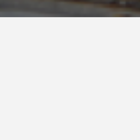
Unsere Devise
Deine Stadt, dein Wiener
Kaffeehaus!
Unter dieser Devise arbeiten das Cafe Hummel
und sein Team daran, das Fundament der
Tradition zu bewahren, jedoch ebenso dem
Trend der Zeit zu folgen.