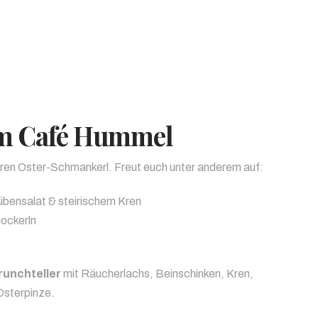
im Café Hummel
eren Oster-Schmankerl. Freut euch unter anderem auf:
übensalat & steirischem Kren
nockerln
unchteller
mit Räucherlachs, Beinschinken, Kren,
Osterpinze.