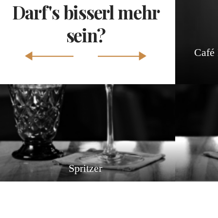
Darf's bisserl mehr
sein?
Café 
Spritzer