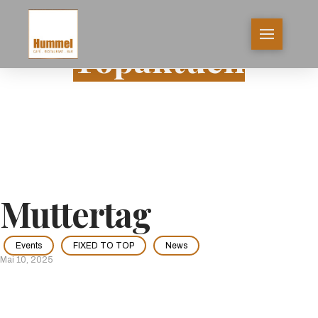
Topaktuell
Muttertag
Events
FIXED TO TOP
News
Mai 10, 2025